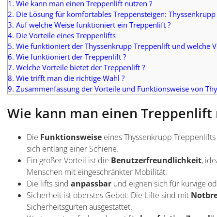
1.
Wie kann man einen Treppenlift nutzen ?
2.
Die Lösung für komfortables Treppensteigen: Thyssenkrupp 
3.
Auf welche Weise funktioniert ein Treppenlift ?
4.
Die Vorteile eines Treppenlifts
5.
Wie funktioniert der Thyssenkrupp Treppenlift und welche Vor
6.
Wie funktioniert der Treppenlift ?
7.
Welche Vorteile bietet der Treppenlift ?
8.
Wie trifft man die richtige Wahl ?
9.
Zusammenfassung der Vorteile und Funktionsweise von Thy
Wie kann man einen Treppenlift 
Die
Funktionsweise
eines Thyssenkrupp Treppenlifts i
sich entlang einer Schiene.
Ein großer Vorteil ist die
Benutzerfreundlichkeit
, id
Menschen mit eingeschränkter Mobilität.
Die lifts sind
anpassbar
und eignen sich für kurvige o
Sicherheit ist oberstes Gebot: Die Lifte sind mit
Notbr
Sicherheitsgurten ausgestattet.