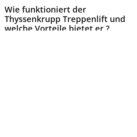
Wie funktioniert der
Thyssenkrupp Treppenlift und
welche Vorteile bietet er ?
Ein Treppenlift kann das Leben erheblich erleichtern,
insbesondere wenn Treppen zu einer täglichen
Herausforderung werden. Viele Menschen sind sich
dessen nicht bewusst, aber die Entscheidung, einen
Treppenlift zu installieren, kann für mehr Unabhängigkeit
und Sicherheit sorgen. Hier sind einige Punkte, die Sie
bedenken sollten:
Funktionsweise des Treppenlifts
Vorteile, die er bietet
Wie man die richtige Wahl trifft
Wie funktioniert der
Treppenlift ?